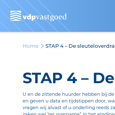
Home
STAP 4 – De sleuteloverdra
STAP 4 – De
U en de zittende huurder hebben bij de
en geven u data en tijdstippen door, w
vragen wij alvast of u onderling reeds z
zaken wel ’ter overname” in het eindins