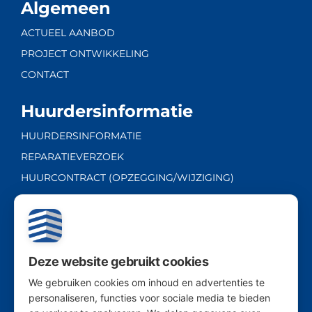
Algemeen
ACTUEEL AANBOD
PROJECT ONTWIKKELING
CONTACT
Huurdersinformatie
HUURDERSINFORMATIE
REPARATIEVERZOEK
HUURCONTRACT (OPZEGGING/WIJZIGING)
Ambachtsweg 20A
| 2222 AL
| Katwijk ZH
Deze website gebruikt cookies
| Tel:
071 - 76 76 282
We gebruiken cookies om inhoud en advertenties te
personaliseren, functies voor sociale media te bieden