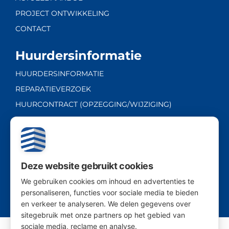
PROJECT ONTWIKKELING
CONTACT
Huurdersinformatie
HUURDERSINFORMATIE
REPARATIEVERZOEK
HUURCONTRACT (OPZEGGING/WIJZIGING)
Ambachtsweg 20A
| 2222 AL
| Katwijk ZH
Deze website gebruikt cookies
| Tel:
071 - 76 76 282
We gebruiken cookies om inhoud en advertenties te
personaliseren, functies voor sociale media te bieden
en verkeer te analyseren. We delen gegevens over
sitegebruik met onze partners op het gebied van
sociale media, reclame en analyse.