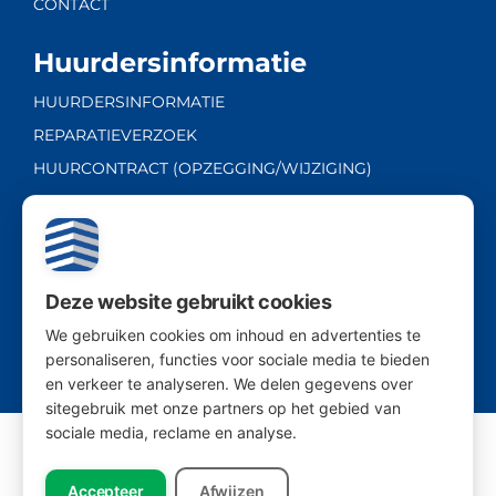
CONTACT
Huurdersinformatie
HUURDERSINFORMATIE
REPARATIEVERZOEK
HUURCONTRACT (OPZEGGING/WIJZIGING)
Ambachtsweg 20A
| 2222 AL
| Katwijk ZH
Deze website gebruikt cookies
| Tel:
071 - 76 76 282
We gebruiken cookies om inhoud en advertenties te
personaliseren, functies voor sociale media te bieden
en verkeer te analyseren. We delen gegevens over
sitegebruik met onze partners op het gebied van
sociale media, reclame en analyse.
Disclaimer
Privacyverklaring
Accepteer
Afwijzen